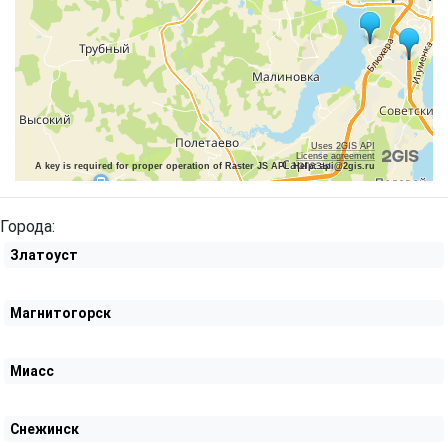
Uses 2GIS API
License agreement
A key is required for proper operation of Raster JS API. Help: api@2gis.ru
Города:
Златоуст
Магнитогорск
Миасс
Снежинск