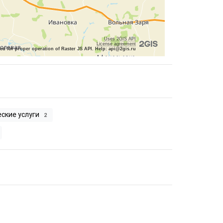
Uses 2GIS API
License agreement
red for proper operation of Raster JS API. Help: api@2gis.ru
ские услуги
2