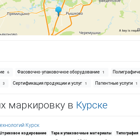
A key is requi
ние
Фасовочно-упаковочное оборудование
Полиграфиче
6
1
я
Сертификация продукции и услуг
Патентные услуги
3
1
1
их маркировку в
Курске
Технологий Курск
Штриховое кодирование
Тара и упаковочные материалы
Типография