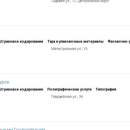
Садовая ул., 12, Центральный округ
Штриховое кодирование
Тара и упаковочные материалы
Фасовочно-
Магистральная ул., 15
урск
Штриховое кодирование
Полиграфические услуги
Типография
Гвардейская ул., 34
кации Гостсертгрупп