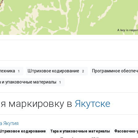
A key is requi
техника
Штриховое кодирование
Программное обеспе
1
2
а и упаковочные материалы
1
ая маркировку в
Якутске
а Якутия
Штриховое кодирование
Тара и упаковочные материалы
Фасовочно-