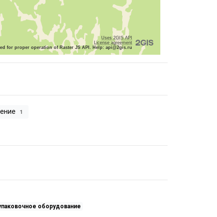
Uses 2GIS API
License agreement
red for proper operation of Raster JS API. Help: api@2gis.ru
чение
1
упаковочное оборудование